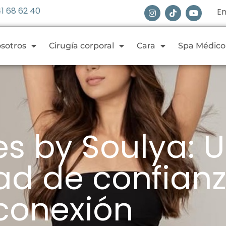
41 68 62 40
En
sotros
Cirugía corporal
Cara
Spa Médico
s by Soulya: 
d de confianz
conexión